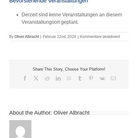
Bevorstehende Veranstaltungen
Derzeit sind keine Veranstaltungen an diesem
Veranstaltungsort geplant.
für
By
Oliver Albracht
|
Februar 22nd, 2024
|
Kommentare deaktiviert
Diemelsee
Share This Story, Choose Your Platform!
Facebook
X
Reddit
LinkedIn
WhatsApp
Tumblr
Pinterest
Vk
Email
About the Author:
Oliver Albracht