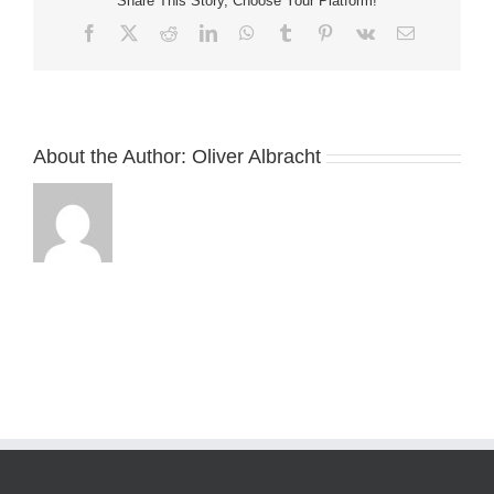
Share This Story, Choose Your Platform!
Facebook
X
Reddit
LinkedIn
WhatsApp
Tumblr
Pinterest
Vk
Email
About the Author:
Oliver Albracht