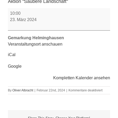
Aktion "Saubere Landschaft"
Aktion
10:00
"Saubere
23. März 2024
Landschaft"
Gemarkung Helminghausen
Veranstaltungsort anschauen
iCal
Google
Kompletten Kalender ansehen
für
By
Oliver Albracht
|
Februar 22nd, 2024
|
Kommentare deaktiviert
Aktion
"Saubere
Landschaft